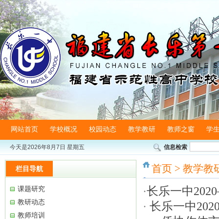
网站首页
学校概况
校园动态
教学教研
教师之窗
学
今天是
2026年8月7日 星期五
信息检索
首页
>
教学教
栏目导航
·
长乐一中202
课题研究
教研动态
·
长乐一中202
教师培训