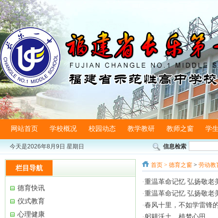
网站首页
学校概况
校园动态
教学教研
教师之窗
学
今天是
2026年8月9日 星期日
信息检索
首页
>
德育之窗
>
劳动教
栏目导航
·
重温革命记忆 弘扬敬老
德育快讯
·
重温革命记忆 弘扬敬老
仪式教育
·
春风十里，不如学雷锋的
心理健康
·
躬耕沃土，植梦心田