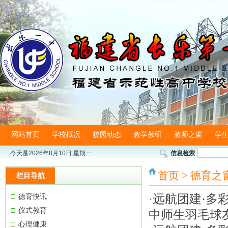
网站首页
学校概况
校园动态
教学教研
教师之窗
学
今天是
2026年8月10日 星期一
信息检索
首页
>
德育之
栏目导航
·
远航团建·多
德育快讯
仪式教育
中师生羽毛球
心理健康