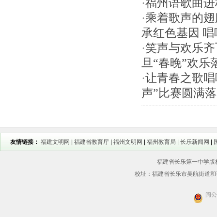
·
福州语歌曲进
·
乘着歌声的翅
承红色基因 
·
笑声与欢乐齐
旦“春晚”欢乐
·
让青春之歌唱
声”比赛圆满
友情链接：
福建文明网
|
福建省教育厅
|
福州文明网
|
福州教育局
|
长乐新闻网
|
福建省长乐第一中学版权所
校址：福建省长乐市吴航街道和平街56
闽公网