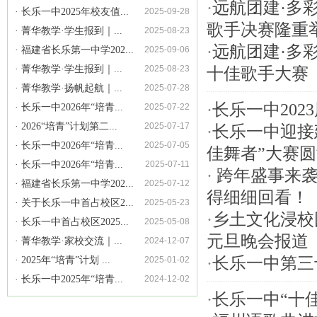
·
远航团建·多
· 长乐一中2025年校友值...
2025-09-28
歌手决赛隆重
· 菁华教学·学生报到｜...
2025-08-23
·
远航团建·多
· 福建省长乐第一中学202...
2025-09-06
· 菁华教学·学生报到｜...
2025-08-23
十佳歌手大赛
· 菁华教学·扬帆起航｜...
2025-07-28
·
长乐一中202
· 长乐一中2026年“培青...
2025-07-22
· 2026“培青”计划第二...
2025-07-17
·
长乐一中迎接
· 长乐一中2026年“培青...
2025-07-05
佳舞者”大赛
· 长乐一中2026年“培青...
2025-07-11
·
跨年盛事来袭
· 福建省长乐第一中学202...
2025-07-12
得细细回看！
· 关于长乐一中首占校区2...
2025-05-23
·
乡土文化浸校园
· 长乐一中首占校区2025...
2025-05-08
元旦晚会报道
· 菁华教学·家校交流｜...
2024-12-07
·
长乐一中第三
· 2025年“培青”计划 ...
2025-01-02
· 长乐一中2025年“培青...
2024-12-02
·
长乐一中“十