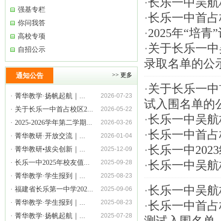
·
长乐一中吴航校
强基专栏
·
长乐一中首占
你问我答
·
2025年“培
高校专项
·
关于长乐一中
自招公示
录取名单的公
通知公告
>> 更多
·
关于长乐一中
· 菁华教学·扬帆起航｜...
2026-07-23
试入围名单的
· 关于长乐一中首占校区2...
2026-05-22
·
长乐一中吴航校
· 2025-2026学年第二学期...
2026-03-26
·
长乐一中首占
· 菁华教研·开放交流｜...
2026-01-04
·
长乐一中202
· 菁华教研•拔尖创新｜...
2025-12-09
·
长乐一中吴航校
· 长乐一中2025年校友值...
2025-09-28
· 菁华教学·学生报到｜...
2025-08-23
·
长乐一中吴航校
· 福建省长乐第一中学202...
2025-09-06
· 菁华教学·学生报到｜...
2025-08-23
·
长乐一中首占
· 菁华教学·扬帆起航｜...
2025-07-28
测试入围名单