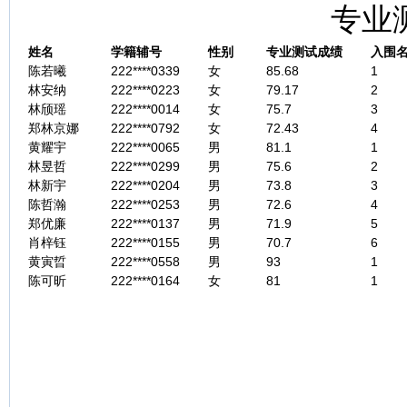
专业
姓名
学籍辅号
性别
专业测试成绩
入围
陈若曦
222****0339
女
85.68
1
林安纳
222****0223
女
79.17
2
林颀瑶
222****0014
女
75.7
3
郑林京娜
222****0792
女
72.43
4
黄耀宇
222****0065
男
81.1
1
林昱哲
222****0299
男
75.6
2
林新宇
222****0204
男
73.8
3
陈哲瀚
222****0253
男
72.6
4
郑优廉
222****0137
男
71.9
5
肖梓钰
222****0155
男
70.7
6
黄寅晢
222****0558
男
93
1
陈可昕
222****0164
女
81
1