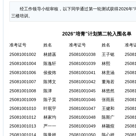
经工作领导小组审核，以下同学通过第一轮测试获得2026年“
三楼培训。
2026“培青”计划第二轮入围名单
准考证号
姓名
准考证号
姓名
准考
25081001002
林婧菡
25081001038
王子铭
2508
25081001004
陈逸轩
25081001039
林熙
2508
25081001006
侯俊炜
25081001041
林意涵
2508
25081001007
陈博文
25081001042
董海若
2508
25081001008
陈津
25081001045
林悠然
2508
25081001009
陈子昊
25081001046
张雨辰
2508
25081001010
叶珉宇
25081001047
王健和
2508
25081001012
林家均
25081001048
陈斯广
2508
25081001013
严一一
25081001049
林颖煊
2508
25081001014
陈曼妍
25081001050
陈心妍
2508